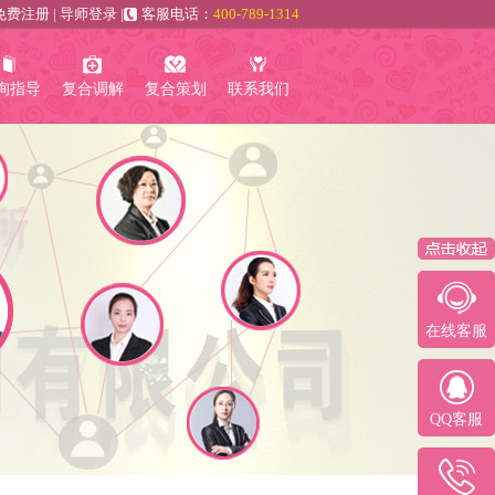
免费注册
|
导师登录
|
客服电话：
400-789-1314
询指导
复合调解
复合策划
联系我们
在线客服
QQ客服