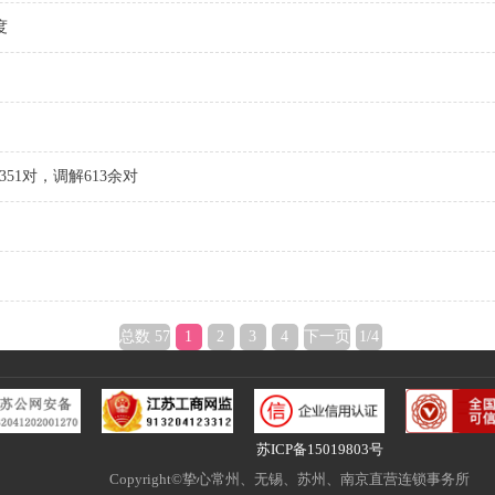
度
51对，调解613余对
总数 57
1
2
3
4
下一页
1/4
苏ICP备15019803号
Copyright©挚心常州、无锡、苏州、南京直营连锁事务所