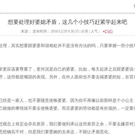
想要处理好婆媳矛盾，这几个小技巧赶紧学起来吧
来源： 发布时间：2016/12/29 9:36:55 |
分享
| 人气：
685
处理，其实想要跟婆婆和谐相处并不是没有办法的吗，只要掌握一些小技
辈更应该要尊重了，更何况是自己的婆婆。比如，每天起床之后跟婆婆说
呼，这些都是嘴甜的表现。另外，在外人面前也不要去揭婆婆的短，在背
已经是一家人，也不要随意使唤婆婆。因为你不再像以前那样是个小公主
己能做的事情就不要去使唤婆婆。而且婆婆的劳动都是有价值的，一定要
想观念上肯定会存在差异，我们要做到承认这些差异之余，不要去嫌弃对
思想确实不对，但是我们要委婉的去表达，不能让矛盾恶化。