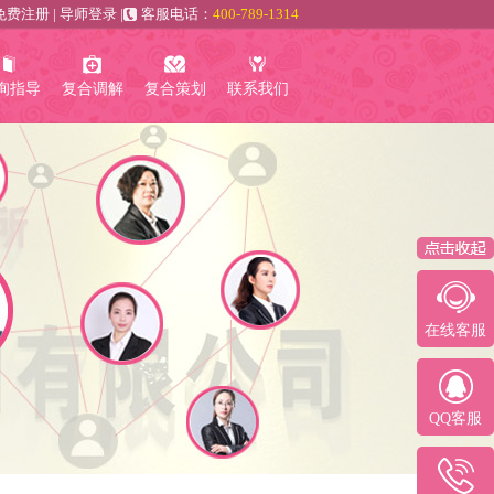
免费注册
|
导师登录
|
客服电话：
400-789-1314
询指导
复合调解
复合策划
联系我们
在线客服
QQ客服