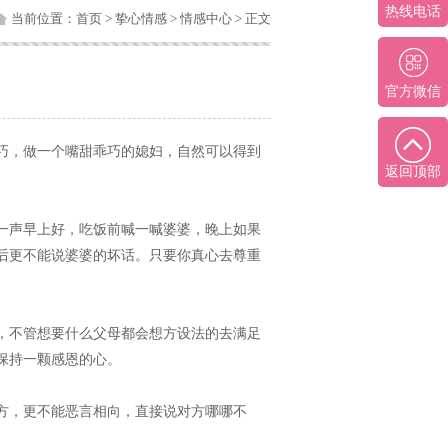
热线电话
当前位置：
首页
>
挚心情感
>
情感中心
> 正文
官方微信
巧，做一个嘴甜乖巧的媳妇，自然可以得到
返回顶部
一声早上好，吃饭前喊一喊婆婆，晚上如果
后更不能说婆婆的坏话。只要你真心去尊重
，不管想要什么父母都会想方设法的去满足
保持一颗感恩的心。
方，更不能恶言相向，直接说对方哪哪不