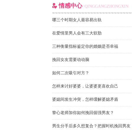
情感中心
/ QINGGANGZHONGXIN
哪三个时期女人最容易出轨
在爱情里男人会有三大软肋
三种衡量指标鉴定你的婚姻是否幸福
挽回女友需要动动脑
如何二次吸引对方？
怎样来讨好婆婆，让婆婆更喜欢自己
婆媳间发生冲突，怎样缓解婆媳矛盾
挚心老师加你如何挽回倔强男友？
男生分手后多久想复合？把握时机挽回男友