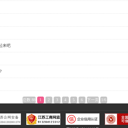
起来吧
？
总数 88
1
2
3
4
5
6
下一页
1/6