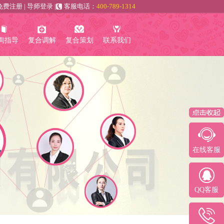
免费注册
|
导师登录
|
客服电话：
400-789-1314
询指导
复合调解
复合策划
联系我们
在线客服
QQ客服