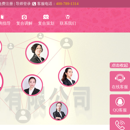
免费注册
|
导师登录
|
客服电话：
400-789-1314
询指导
复合调解
复合策划
联系我们
在线客服
QQ客服