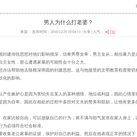
男人为什么打老婆？
来源： 发布时间：2016/12/29 10:04:11 |
分享
| 人气：
743
国封建传统思想对他们影响很深，信奉男尊女卑，男主女从，相信暴力是
自主女性，那么遭遇家暴的可能性会十分之大。
想办法帮助他去除根深蒂固的封建思想。这与他接受的文明教育程度密切
默化的影响。
以产生嫉妒心是因为害怕失去某人的某种感情、地位或利益，因此心情变
是因为自卑。因此在相处的过程中多些对丈夫的赞美和鼓励，让他有更多
。在家比较自由，可以放纵自己的行为，将不满与怨气发泄在家人身上，
行为必须符合社会标准。
要收集老公家暴的证据，保护好自己的利益。然后在他表现正常的情况下