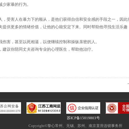
减少家暴的行为。
人，受害人在暴力下的顺从，是他们获得自信和安全感的手段之一，因此
夫提供更多的情绪价值，让他的心能安定下来。同时帮助他寻找生活乐趣
我伤害，甚至以死相逼，以便继续控制和操纵亲密的人。
，建议你陪同丈夫咨询专业的心理医生，帮助他治疗。
苏ICP备15019803号
Copyright©挚心常州、无锡、苏州、南京直营连锁事务所